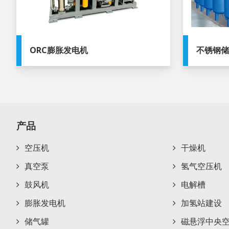
ORC膨胀发电机
不锈钢
产品
空压机
干燥机
真空泵
氢气空压机
鼓风机
电解槽
膨胀发电机
加氢站建设
储气罐
磁悬浮中央