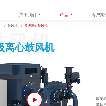
页
关于我们
产品
客户案
品
鼓风机
多级离心鼓风机
鼓风机
级离心鼓风机
该离
量运