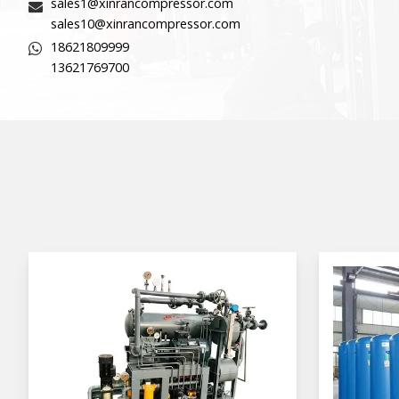
sales1@xinrancompressor.com
sales10@xinrancompressor.com
18621809999
13621769700