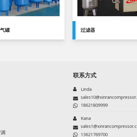
储气罐
过滤器
联系方式
Linda
sales10@xinrancompressor
18621809999
Kana
sales1@xinrancompressor.
空调
13621769700