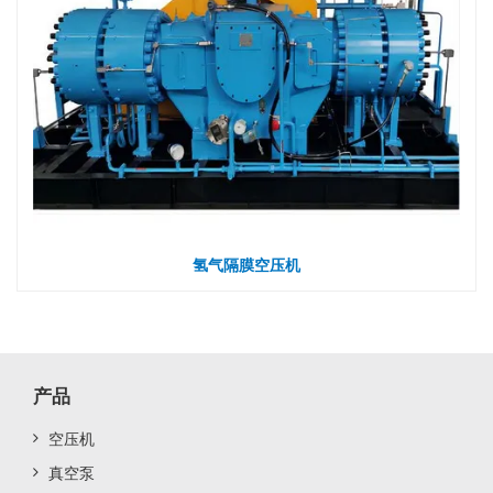
氢气隔膜空压机
产品
空压机
真空泵