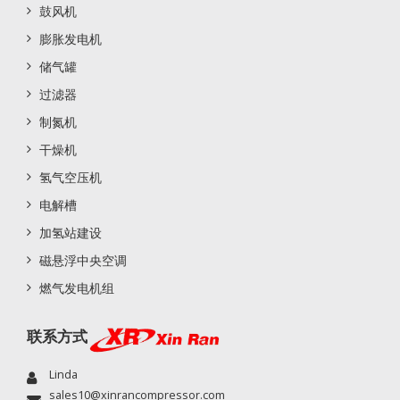
鼓风机
膨胀发电机
储气罐
过滤器
制氮机
干燥机
氢气空压机
电解槽
加氢站建设
磁悬浮中央空调
燃气发电机组
联系方式
Linda
sales10@xinrancompressor.com