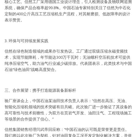
核心工艺。信然工厂采用德国工业设计理念，引入检测设备及物联网追溯
系统，确保产品合格率超99.8%。中国石油专家特别关注了信然为中石化
定制的400公斤高压工艺压缩机生产流程，对其耐磨损、低故障率的设计
表示赞赏。
3. 环保与可持续发展实践
信然在绿色制造领域的成果亦引发热议。工厂通过双级压缩永磁变频技
术，实现节能降耗，年节能达300万千瓦时；无油螺杆空压机技术可提供
纯净压缩空气，助力油气行业减少碳排放。代表团表示，此类技术与中国
石油“绿色油田”战略高度契合。
三、合作展望：携手打造能源装备新标杆
验厂座谈会上，中国石油某油田技术负责人表示：“信然在高压、无油、
智能化压缩机领域的技术突破有目共睹。此次验厂进一步验证了其设备的
高可靠性与技术前瞻性，为双方在页岩气开发、油田注气、工程现场施工
等场景的合作提供了信心。”
信然集团销售经理闫武帝回应称：“中国石油的认可既是荣誉更是责任。
我们将以此次验厂为契机，针对油田复杂工况开发定制化解决方案，并依