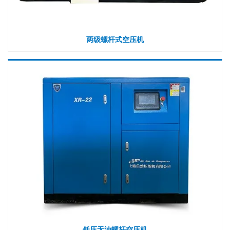
两级螺杆式空压机
低压无油螺杆空压机