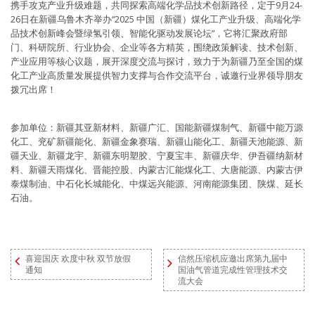
携手攻克产业升级难题，共同探索高端化学品技术创新路径，定于9月24-
26日在新疆乌鲁木齐举办“2025 中国（新疆）煤化工产业升级、高端化学
品技术创新峰会暨绿氢引领、智能化驱动发展论坛”，它将汇聚政府部
门、科研院所、行业协会、企业等各方精英，围绕政策解读、技术创新、
产业应用等核心议题，展开深度交流与探讨，致力于为新疆乃至全国的煤
化工产业高质量发展提供智力支撑与合作交流平台，诚邀行业界领导朋友
拨冗出席！
参加单位：新疆其亚新材料、新疆广汇、国能新疆煤制气、新疆中能万源
化工、兖矿新疆能化、新疆金象赛瑞、新疆山能化工、新疆天池能源、新
疆天业、新疆龙宇、新疆东明塑胶、宁夏宝丰、新疆庆华、伊吾疆纳新材
料、新疆天雨煤化、晋能控股、内蒙古汇能煤化工、大唐能源、内蒙古伊
泰煤制油、中石化长城能化、中煤远兴能源、河南能源集团、陕煤、延长
石油。
喜迎国庆 欢度中秋 双节放假
信然压缩机应邀出席第九届中
通知
国油气管道完成性管理技术交
流大会