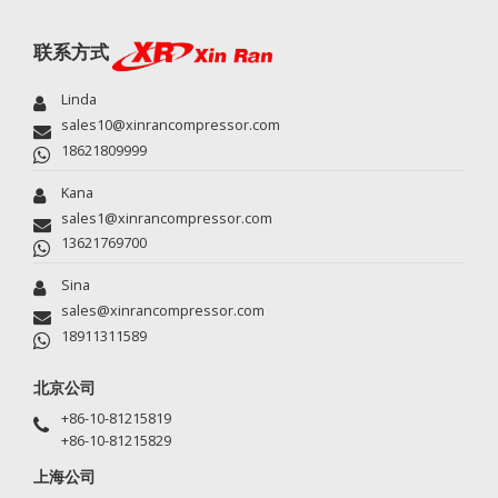
联系方式
Linda
sales10@xinrancompressor.com
18621809999
Kana
sales1@xinrancompressor.com
13621769700
Sina
sales@xinrancompressor.com
18911311589
北京公司
+86-10-81215819
+86-10-81215829
上海公司