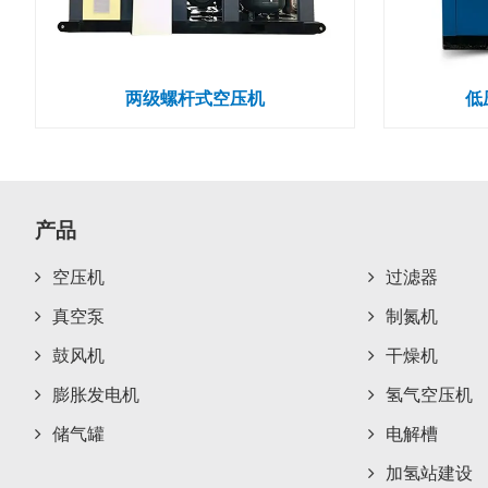
两级螺杆式空压机
低
产品
空压机
过滤器
真空泵
制氮机
鼓风机
干燥机
膨胀发电机
氢气空压机
储气罐
电解槽
加氢站建设