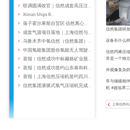
联调圆满收官｜信然成套高压注...
Xinran Ships B...
落子霍尔果斯自贸区 信然离心...
信然集团研发
成套气源项目落地｜上海信然与...
设备长什么
乌鲁木齐中氢信然（信然集团）...
中国氢能集团股份氢能无人驾驶...
信然丙烯压缩
常是一个独立
喜报｜信然成功中标藏格矿业股...
喜报｜信然成功签约山东泰和科...
外观像复杂的
喜报｜上海信然压缩机签约四川...
常与储罐相伴
信然集团液驱式氢气压缩机完成...
机
#超临界
上海信然向