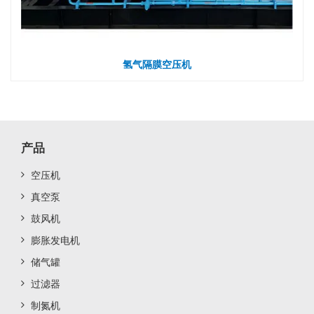
氢气隔膜空压机
产品
空压机
真空泵
鼓风机
膨胀发电机
储气罐
过滤器
制氮机