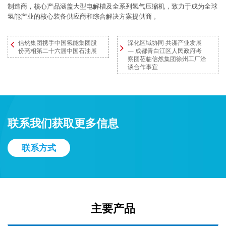
制造商，核心产品涵盖大型电解槽及全系列氢气压缩机，致力于成为全球
氢能产业的核心装备供应商和综合解决方案提供商 。
信然集团携手中国氢能集团股
深化区域协同 共谋产业发展
份亮相第二十六届中国石油展
— 成都青白江区人民政府考
察团莅临信然集团徐州工厂洽
谈合作事宜
联系我们获取更多信息
联系方式
主要产品