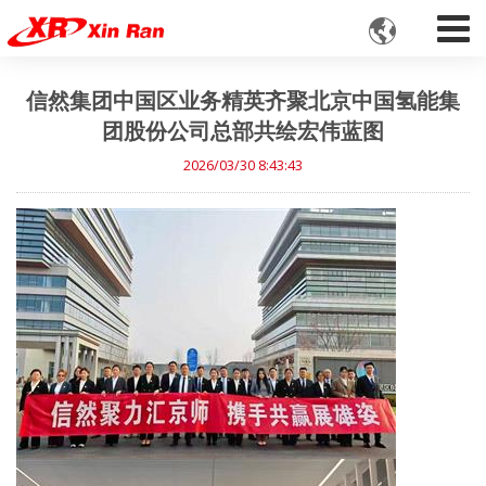

信然集团中国区业务精英齐聚北京中国氢能集
团股份公司总部共绘宏伟蓝图
2026/03/30 8:43:43