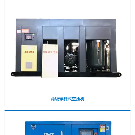
两级螺杆式空压机