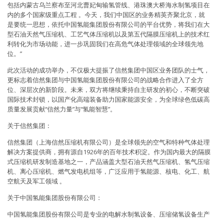
包括内蒙古乌兰察布至河北曹妃甸输氢管线、港珠澳大桥海水制氢项目在
内的多个国家级重点工程 。今天，我们中国区的业务精英齐聚北京，就
是要统一思想，依托中国氢能集团股份有限公司的平台优势，将我们在大
型石油天然气压缩机、工艺气体压缩机以及第五代隔膜压缩机上的技术红
利转化为市场动能，进一步巩固我们在高危气体处理领域的全球领先地
位。”
此次活动的成功举办，不仅极大提振了信然集团中国区业务团队的士气，
更标志着信然集团与中国氢能集团股份有限公司的战略合作进入了全方
位、深层次的新阶段。未来，双方将继续秉持自主研发的初心，不断突破
国际技术封锁，以国产化高端装备助力国家能源安全，为全球绿色低碳高
质量发展贡献“信然力量”与“氢能智慧”。
关于信然集团：
信然集团（上海信然压缩机有限公司）是全球领先的空气和特种气体处理
解决方案提供商，拥有源自1926年的百年技术积淀。作为国内最大的隔膜
式压缩机研发制造基地之一，产品涵盖大型石油天然气压缩机、氢气压缩
机、离心压缩机、燃气发电机组等，广泛应用于氢能源、核电、化工、航
空航天及军工领域 。
关于中国氢能集团股份有限公司：
中国氢能集团股份有限公司是专业的电解水制氢设备、压缩储氢设备生产